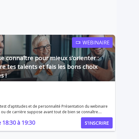
WEBINAIRE
e connaître pour mieux s’orienter :
e tes talents et fais les bons choix
s !
udes et de personnalité Présentation du webinaire
n ou de carrière suppose avant tout de bien se connaître.
 d’identifier clairement ses compétences, ses motivations et ses
e
18:30
à
19:30
S'INSCRIRE
nalité, et à utiliser ces résultats pour prendre des décisions
es tests d’aptitudes