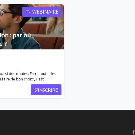
heure, tu obtiendras une vision 
pour construire un projet réalist
WEBINAIRE
pour lever tous tes doutes. Objectif du webinaire Te permettre de comprendre les
différentes options pour étudier à
et de structurer un projet solide, crédible et réal
lisable, et faire de ton
études et programmes accessibles
expérience à l'étranger un véritable accélérateur académique et professionnel.
selon les destinations • Alternat
ion : par où
Conditions d’admission, critères c
e ?
statuts possibles • Session de questions/réponses Pour qui 
diplômés • Toute personne souhai
structurer un projet d’études à l’étranger Pourquoi participer ? • Obtenir u
globale des possibilités • Éviter l
des pistes concrètes adaptées à
Inscris-toi dès maintenant Découvre toutes tes options pour étudier à l’étranger et fais les
ssi des doutes. Entre toutes les
bons choix pour ton avenir intern
aire “le bon choix”, il est
s aide à y voir clair et à poser
S'INSCRIRE
il. Au programme •
, BUT, écoles…) • Identifier ses
 bonnes questions pour affiner
oir par où commencer
premières étapes de Parcoursup
hoix d’orientation, sans vous