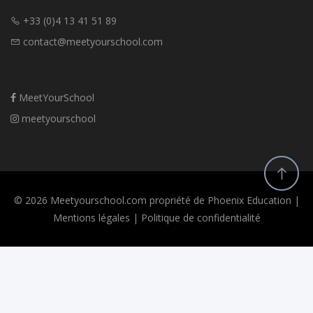
écoles et te permettre de bâtir une stratégie de préparation et de
+33 (0)4 13 41 51 89
réussite adaptée à ton profil et à tes objectifs.
contact@meetyourschool.com
MeetYourSchool
meetyourschool
© 2026 Meetyourschool.com propriété de Phoenix Education |
Mentions légales
|
Politique de confidentialité