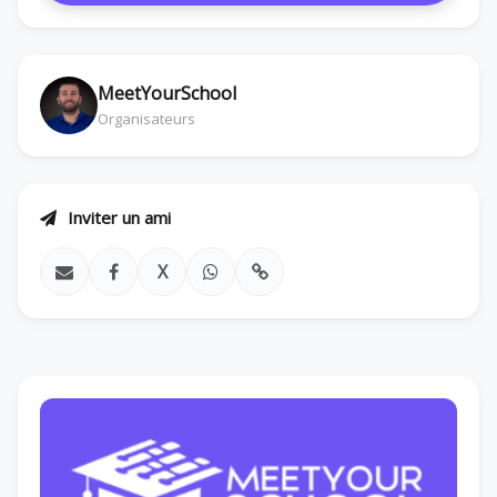
MeetYourSchool
Organisateurs
Inviter un ami
X