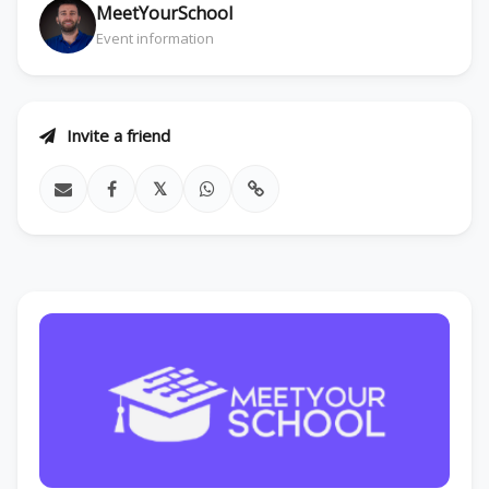
MeetYourSchool
Event information
Invite a friend
𝕏